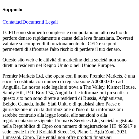
Supporto
Contattaci
Documenti Legali
I CFD sono strumenti complessi e comportano un alto rischio di
perdere denaro rapidamente a causa della leva finanziaria. Dovresti
valutare se comprendi il funzionamento dei CFD e se puoi
permetterti di affrontare l'alto rischio di perdere il tuo denaro.
Questo sito web e le attività di marketing della società non sono
diretti a residenti nel Regno Unito o nell'Unione Europea.
Premier Markets Ltd, che opera con il nome Premier Markets, è una
società costituita con numero di registrazione A000003075 ad
Anguilla. La nostra sede legale si trova a The Valley, Kismet House,
Sandy Hill, P.O. Box 174, Anguilla. Le informazioni presenti su
questo sito non sono dirette a residenti di Russia, Afghanistan,
Belgio, Canada, India, Stati Uniti o di qualsiasi altro Paese o
giurisdizione in cui la distribuzione o l'uso di tali informazioni
sarebbe contrario alla legge locale, alle sanzioni o alla
regolamentazione vigente. Premaxis Services Ltd, società registrata
nella Repubblica di Cipro con numero di registrazione HE 495917 e
sede legale in Foti Kolakidi Street 16, Piano 1, Agia Zoni, 3031
Limassol, Cipro. Tale entità non offre prodotti finanziari