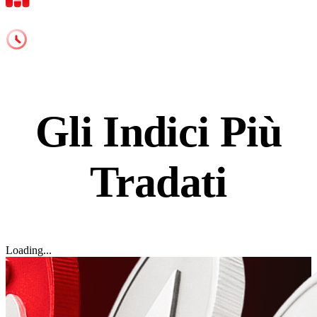
Leva fino a 1:200
Supporto 24/5
Gli
Indici
Più
Tradati
Loading...