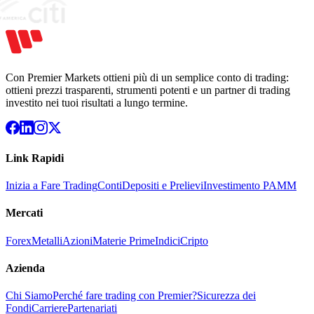
Con Premier Markets ottieni più di un semplice conto di trading:
ottieni prezzi trasparenti, strumenti potenti e un partner di trading
investito nei tuoi risultati a lungo termine.
Link Rapidi
Inizia a Fare Trading
Conti
Depositi e Prelievi
Investimento PAMM
Mercati
Forex
Metalli
Azioni
Materie Prime
Indici
Cripto
Azienda
Chi Siamo
Perché fare trading con Premier?
Sicurezza dei
Fondi
Carriere
Partenariati